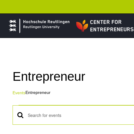
Skip
to
content
Entrepreneur
Entrepreneur
Events
Events
Events
Enter
Keyword.
Search