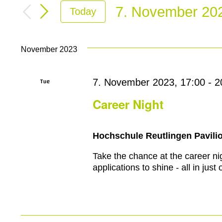
Search
for
7. November 20
Today
and
Events
Select
by
Views
date.
Keyword.
November 2023
Navigation
Tue
7. November 2023, 17:00
-
2
7
Career Night
Hochschule Reutlingen Pavilio
Take the chance at the career ni
applications to shine - all in just