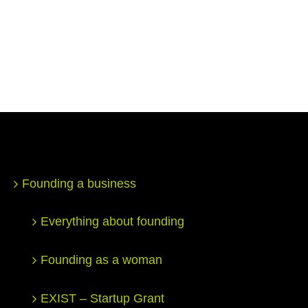
Founding a business
Everything about founding
Founding as a woman
EXIST – Startup Grant