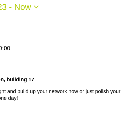
23
 - 
Now
0:00
n, building 17
ght and build up your network now or just polish your
 one day!